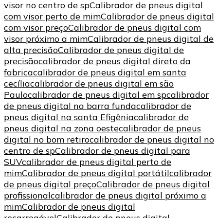
visor no centro de sp
Calibrador de pneus digital
com visor perto de mim
Calibrador de pneus digital
com visor preço
Calibrador de pneus digital com
visor próximo a mim
Calibrador de pneus digital de
alta precisão
Calibrador de pneus digital de
precisão
calibrador de pneus digital direto da
fabrica
calibrador de pneus digital em santa
cecília
calibrador de pneus digital em são
Paulo
calibrador de pneus digital em sp
calibrador
de pneus digital na barra funda
calibrador de
pneus digital na santa Efigênia
calibrador de
pneus digital na zona oeste
calibrador de pneus
digital no bom retiro
calibrador de pneus digital no
centro de sp
Calibrador de pneus digital para
SUV
calibrador de pneus digital perto de
mim
Calibrador de pneus digital portátil
calibrador
de pneus digital preço
Calibrador de pneus digital
profissional
calibrador de pneus digital próximo a
mim
Calibrador de pneus digital
recarregável
Calibrador de pneus digital