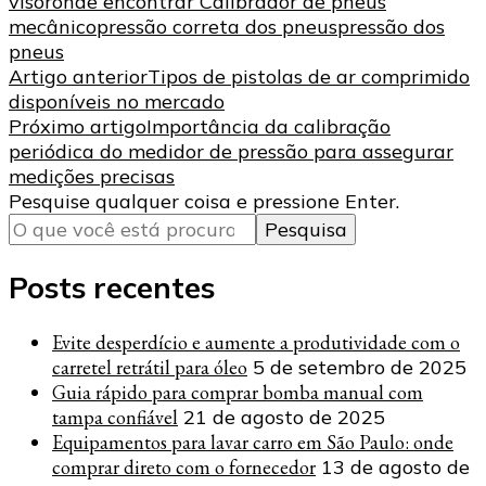
visor
onde encontrar Calibrador de pneus
mecânico
pressão correta dos pneus
pressão dos
pneus
Navegação
Artigo anterior
Tipos de pistolas de ar comprimido
disponíveis no mercado
de
Próximo artigo
Importância da calibração
post
periódica do medidor de pressão para assegurar
medições precisas
Procurando
Pesquise qualquer coisa e pressione Enter.
algo?
Posts recentes
Evite desperdício e aumente a produtividade com o
carretel retrátil para óleo
5 de setembro de 2025
Guia rápido para comprar bomba manual com
tampa confiável
21 de agosto de 2025
Equipamentos para lavar carro em São Paulo: onde
comprar direto com o fornecedor
13 de agosto de