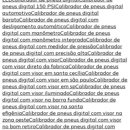
pneus digital 150 PSI
Calibrador de pneus digital
automotivo
Calibrador de pneus digital
barato
Calibrador de pneus digital com
desligamento automático
Calibrador de pneus
digital com manômetro
Calibrador de pneus
digital com manômetro integrado
Calibrador de
pneus digital com medidor de pressão
Calibrador
de pneus digital com precisão alta
Calibrador de
pneus digital com visor
Calibrador de pneus digital
com visor direto da fabrica
Calibrador de pneus
digital com visor em santa cecília
Calibrador de
pneus digital com visor em são paulo
Calibrador de
pneus digital com visor em sp
Calibrador de pneus
digital com visor iluminado
Calibrador de pneus
digital com visor na barra funda
Calibrador de
pneus digital com visor na santa
efigênia
Calibrador de pneus digital com visor na
zona oeste
Calibrador de pneus digital com visor
no bom retiro
Calibrador de pneus digital com