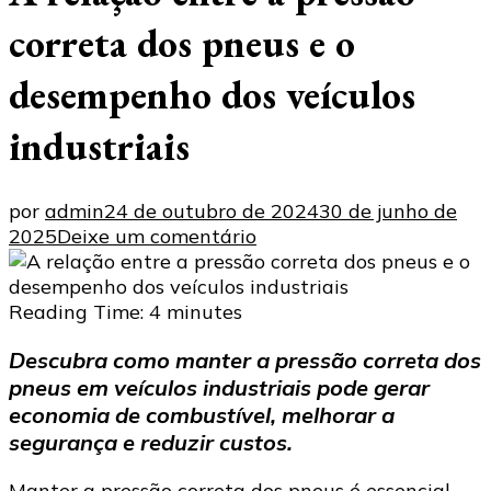
correta dos pneus e o
desempenho dos veículos
industriais
por
admin
24 de outubro de 2024
30 de junho de
em
2025
Deixe um comentário
A
relação
entre
Reading Time:
4
minutes
a
Descubra como manter a pressão correta dos
pressão
pneus em veículos industriais pode gerar
correta
dos
economia de combustível, melhorar a
pneus
segurança e reduzir custos.
e
o
Manter a pressão correta dos pneus é essencial