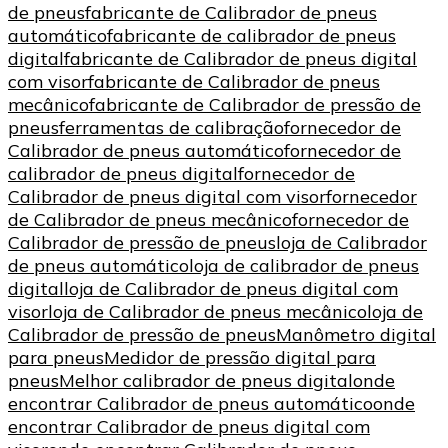
de pneus
fabricante de Calibrador de pneus
automático
fabricante de calibrador de pneus
digital
fabricante de Calibrador de pneus digital
com visor
fabricante de Calibrador de pneus
mecânico
fabricante de Calibrador de pressão de
pneus
ferramentas de calibração
fornecedor de
Calibrador de pneus automático
fornecedor de
calibrador de pneus digital
fornecedor de
Calibrador de pneus digital com visor
fornecedor
de Calibrador de pneus mecânico
fornecedor de
Calibrador de pressão de pneus
loja de Calibrador
de pneus automático
loja de calibrador de pneus
digital
loja de Calibrador de pneus digital com
visor
loja de Calibrador de pneus mecânico
loja de
Calibrador de pressão de pneus
Manômetro digital
para pneus
Medidor de pressão digital para
pneus
Melhor calibrador de pneus digital
onde
encontrar Calibrador de pneus automático
onde
encontrar Calibrador de pneus digital com