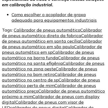
em calibração industrial.
Como escolher o acoplador de graxa
adequado para equipamentos industriais
Tags:
Calibrador de pneus automático
Calibrador
de pneus automático direto da fabrica
Calibrador
de pneus automático em santa cecília
Calibrador
de pneus automático em são paulo
Calibrador de
pneus automático em sp
Calibrador de pneus
automático na barra funda
Calibrador de pneus
automático na santa efigênia
Calibrador de pneus
automático na zona oeste
Calibrador de pneus
automático no bom retiro
Calibrador de pneus
automático no centro de sp
Calibrador de pneus
automático perto de mim
Calibrador de pneus
automático preço
Calibrador de pneus automático
próximo a mim
Calibrador de pneus com display
digital
Calibrador de pneus com visor de
LED
calibrador de pneus digital
Calibrador de