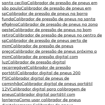
santa cecília
Calibrador de pressão de pneus em
são paulo
Calibrador de pressão de pneus em
sp
Calibrador de pressão de pneus na barra
funda
Calibrador de pressão de pneus na santa
efigênia
Calibrador de pressão de pneus na zona
oeste
Calibrador de pressão de pneus no bom
retiro
Calibrador de pressão de pneus no centro de
sp
Calibrador de pressão de pneus perto de
mim
Calibrador de pressão de pneus
preço
Calibrador de pressão de pneus próximo a
mim
Calibrador de pressão digital com
luz
Calibrador de pressão digital
recarregável
Calibrador de pressão
portátil
Calibrador digital de pneus 200
PSI
Calibrador digital de pneus de
caminhão
Calibrador digital de pneus portátil
12V
Calibrador digital para calibragem de
pneus
Calibrador digital portátil com
lanterna
Como usar calibrador de pneus