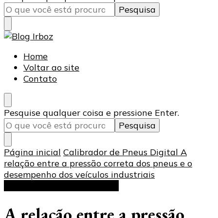
algo?
Blog Irboz
Blog de Lubrificação Industrial
Home
Voltar ao site
Contato
Procurando
Pesquise qualquer coisa e pressione Enter.
algo?
Página inicial
Calibrador de Pneus Digital
A
relação entre a pressão correta dos pneus e o
desempenho dos veículos industriais
Calibrador de Pneus Digital
A relação entre a pressão