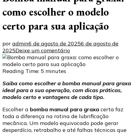
como escolher o modelo
certo para sua aplicação
por
admin
6 de agosto de 2025
6 de agosto de
em
2025
Deixe um comentário
Bomba
manual
para
Reading Time:
5
minutes
graxa:
Saiba como escolher a bomba manual para graxa
como
ideal para a sua operação, com dicas práticas,
escolher
modelo certo e vantagens de cada tipo.
o
modelo
Escolher a
bomba manual para graxa
certa faz
certo
toda a diferença na rotina de lubrificação
para
mecânica. Um modelo equivocado pode gerar
sua
desperdício, retrabalho e até falhas técnicas que
aplicação