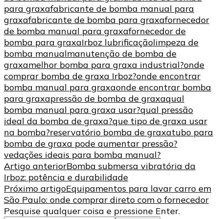
para graxa
fabricante de bomba manual para
graxa
fabricante de bomba para graxa
fornecedor
de bomba manual para graxa
fornecedor de
bomba para graxa
Irboz lubrificação
limpeza de
bomba manual
manutenção de bomba de
graxa
melhor bomba para graxa industrial?
onde
comprar bomba de graxa Irboz?
onde encontrar
bomba manual para graxa
onde encontrar bomba
para graxa
pressão de bomba de graxa
qual
bomba manual para graxa usar?
qual pressão
ideal da bomba de graxa?
que tipo de graxa usar
na bomba?
reservatório bomba de graxa
tubo para
bomba de graxa pode aumentar pressão?
vedações ideais para bomba manual?
Navegação
Artigo anterior
Bomba submersa vibratória da
Irboz: potência e durabilidade
de
Próximo artigo
Equipamentos para lavar carro em
post
São Paulo: onde comprar direto com o fornecedor
Procurando
Pesquise qualquer coisa e pressione Enter.