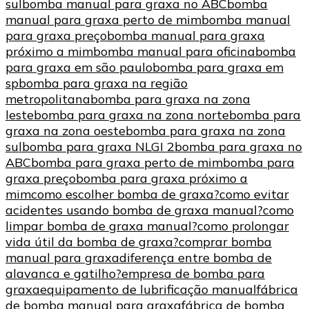
sul
bomba manual para graxa no ABC
bomba
manual para graxa perto de mim
bomba manual
para graxa preço
bomba manual para graxa
próximo a mim
bomba manual para oficina
bomba
para graxa em são paulo
bomba para graxa em
sp
bomba para graxa na região
metropolitana
bomba para graxa na zona
leste
bomba para graxa na zona norte
bomba para
graxa na zona oeste
bomba para graxa na zona
sul
bomba para graxa NLGI 2
bomba para graxa no
ABC
bomba para graxa perto de mim
bomba para
graxa preço
bomba para graxa próximo a
mim
como escolher bomba de graxa?
como evitar
acidentes usando bomba de graxa manual?
como
limpar bomba de graxa manual?
como prolongar
vida útil da bomba de graxa?
comprar bomba
manual para graxa
diferença entre bomba de
alavanca e gatilho?
empresa de bomba para
graxa
equipamento de lubrificação manual
fábrica
de bomba manual para graxa
fábrica de bomba