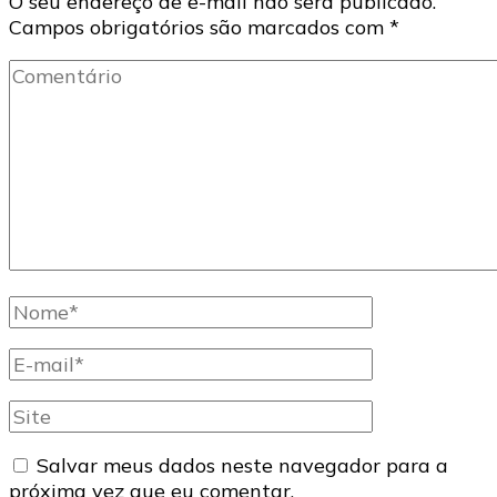
O seu endereço de e-mail não será publicado.
Campos obrigatórios são marcados com
*
Comentário
Nome
completo
E-
mail
Site
Salvar meus dados neste navegador para a
próxima vez que eu comentar.