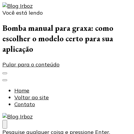
Você está lendo
Blog Irboz
Blog de Lubrificação Industrial
Bomba manual para graxa: como
escolher o modelo certo para sua
aplicação
Pular para o conteúdo
Home
Voltar ao site
Contato
Blog Irboz
Blog de Lubrificação Industrial
Procurando
Pesquise qualquer coisa e pressione Enter.