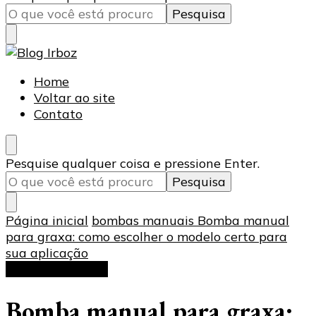
algo?
Blog Irboz
Blog de Lubrificação Industrial
Home
Voltar ao site
Contato
Procurando
Pesquise qualquer coisa e pressione Enter.
algo?
Página inicial
bombas manuais
Bomba manual
para graxa: como escolher o modelo certo para
sua aplicação
bombas manuais
Bomba manual para graxa: