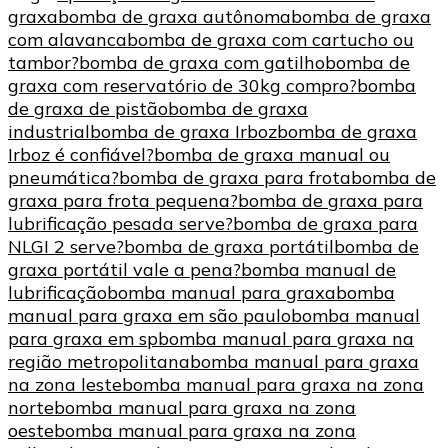
graxa
bomba de graxa autônoma
bomba de graxa
com alavanca
bomba de graxa com cartucho ou
tambor?
bomba de graxa com gatilho
bomba de
graxa com reservatório de 30kg compro?
bomba
de graxa de pistão
bomba de graxa
industrial
bomba de graxa Irboz
bomba de graxa
Irboz é confiável?
bomba de graxa manual ou
pneumática?
bomba de graxa para frota
bomba de
graxa para frota pequena?
bomba de graxa para
lubrificação pesada serve?
bomba de graxa para
NLGI 2 serve?
bomba de graxa portátil
bomba de
graxa portátil vale a pena?
bomba manual de
lubrificação
bomba manual para graxa
bomba
manual para graxa em são paulo
bomba manual
para graxa em sp
bomba manual para graxa na
região metropolitana
bomba manual para graxa
na zona leste
bomba manual para graxa na zona
norte
bomba manual para graxa na zona
oeste
bomba manual para graxa na zona