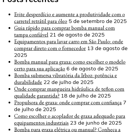
Evite desperdício e aumente a produtividade com o
carretel retrátil para óleo
5 de setembro de 2025
Guia rápido para comprar bomba manual com
tampa confiável
21 de agosto de 2025
Equipamentos para lavar carro em São Paulo: onde
comprar direto com o fornecedor
13 de agosto de
2025
Bomba manual para graxa: como escolher o modelo
certo para sua aplicação
6 de agosto de 2025
Bomba submersa vibratória da Irboz: potência e
durabilidade
22 de julho de 2025
Onde comprar mangueira hidráulica de teflon com
qualidade garantida?
18 de julho de 2025
Propulsora de graxa: onde comprar com confiança
7
de julho de 2025
Como escolher o acoplador de graxa adequado para
equipamentos industriais
23 de junho de 2025
Bomba para graxa elétrica ou manual? Conheça a