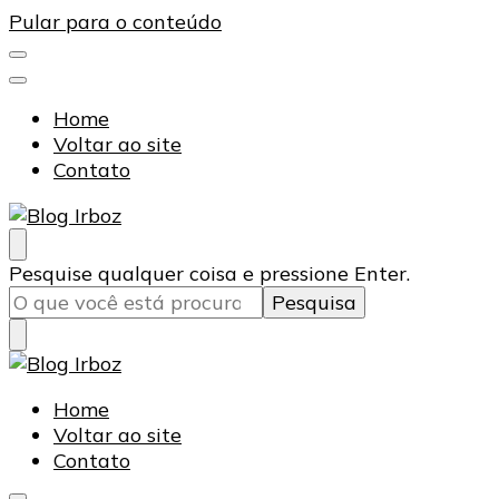
Pular para o conteúdo
Home
Voltar ao site
Contato
Blog Irboz
Blog de Lubrificação Industrial
Procurando
Pesquise qualquer coisa e pressione Enter.
algo?
Blog Irboz
Blog de Lubrificação Industrial
Home
Voltar ao site
Contato