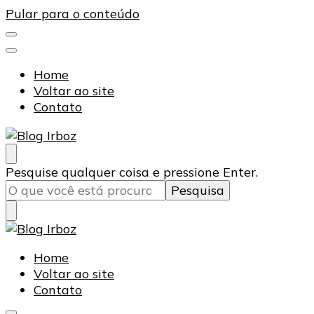
Pular para o conteúdo
Home
Voltar ao site
Contato
Blog Irboz
Blog de Lubrificação Industrial
Procurando
Pesquise qualquer coisa e pressione Enter.
algo?
Blog Irboz
Blog de Lubrificação Industrial
Home
Voltar ao site
Contato