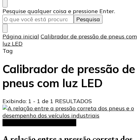
Procurando
Pesquise qualquer coisa e pressione Enter.
algo?
Página inicial
Calibrador de pressão de pneus com
luz LED
Tag
Calibrador de pressão de
pneus com luz LED
Exibindo: 1 - 1 de 1 RESULTADOS
Calibrador de Pneus Digital
A relação entre a pressão correta dos