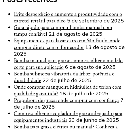
Evite desperdício e aumente a produtividade com o
carretel retrátil para óleo
5 de setembro de 2025
Guia rápido para comprar bomba manual com
tampa confiável
21 de agosto de 2025
Equipamentos para lavar carro em São Paulo: onde
comprar direto com o fornecedor
13 de agosto de
2025
Bomba manual para graxa: como escolher o modelo
certo para sua aplicação
6 de agosto de 2025
Bomba submersa vibratória da Irboz: potência e
durabilidade
22 de julho de 2025
Onde comprar mangueira hidráulica de teflon com
qualidade garantida?
18 de julho de 2025
Propulsora de graxa: onde comprar com confiança
7
de julho de 2025
Como escolher o acoplador de graxa adequado para
equipamentos industriais
23 de junho de 2025
Bomba para graxa elétrica ou manual? Conheça a