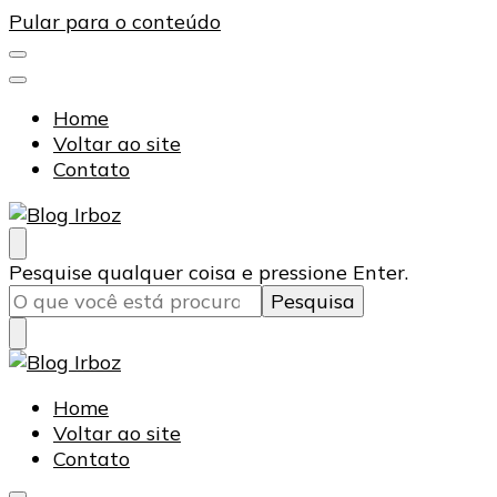
Pular para o conteúdo
Home
Voltar ao site
Contato
Blog Irboz
Blog de Lubrificação Industrial
Procurando
Pesquise qualquer coisa e pressione Enter.
algo?
Blog Irboz
Blog de Lubrificação Industrial
Home
Voltar ao site
Contato