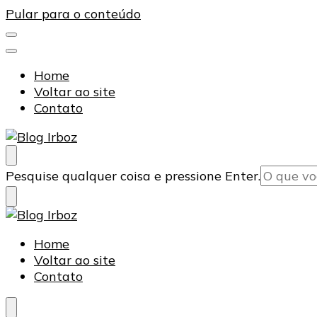
Pular para o conteúdo
Home
Voltar ao site
Contato
Blog Irboz
Blog de Lubrificação Industrial
Procurando
Pesquise qualquer coisa e pressione Enter.
algo?
Blog Irboz
Blog de Lubrificação Industrial
Home
Voltar ao site
Contato