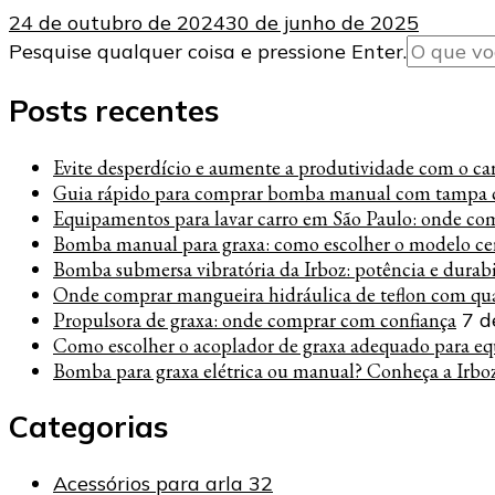
24 de outubro de 2024
30 de junho de 2025
Procurando
Pesquise qualquer coisa e pressione Enter.
algo?
Posts recentes
Evite desperdício e aumente a produtividade com o carre
Guia rápido para comprar bomba manual com tampa c
Equipamentos para lavar carro em São Paulo: onde co
Bomba manual para graxa: como escolher o modelo cer
Bomba submersa vibratória da Irboz: potência e durab
Onde comprar mangueira hidráulica de teflon com qua
Propulsora de graxa: onde comprar com confiança
7 d
Como escolher o acoplador de graxa adequado para eq
Bomba para graxa elétrica ou manual? Conheça a Irbo
Categorias
Acessórios para arla 32