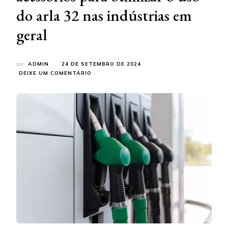
do arla 32 nas indústrias em
geral
por
ADMIN
24 DE SETEMBRO DE 2024
EM
DEIXE UM COMENTÁRIO
NOVAS
TECNOLOGIAS
EM
ACESSÓRIOS
PARA
OTIMIZAR
O
USO
DO
ARLA
32
NAS
INDÚSTRIAS
EM
GERAL