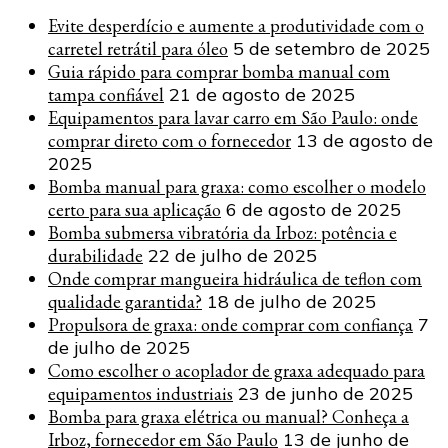
Evite desperdício e aumente a produtividade com o
carretel retrátil para óleo
5 de setembro de 2025
Guia rápido para comprar bomba manual com
tampa confiável
21 de agosto de 2025
Equipamentos para lavar carro em São Paulo: onde
comprar direto com o fornecedor
13 de agosto de
2025
Bomba manual para graxa: como escolher o modelo
certo para sua aplicação
6 de agosto de 2025
Bomba submersa vibratória da Irboz: potência e
durabilidade
22 de julho de 2025
Onde comprar mangueira hidráulica de teflon com
qualidade garantida?
18 de julho de 2025
Propulsora de graxa: onde comprar com confiança
7
de julho de 2025
Como escolher o acoplador de graxa adequado para
equipamentos industriais
23 de junho de 2025
Bomba para graxa elétrica ou manual? Conheça a
Irboz, fornecedor em São Paulo
13 de junho de