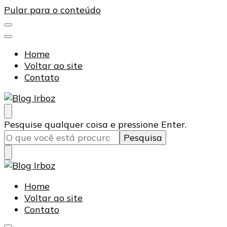
Pular para o conteúdo
Home
Voltar ao site
Contato
Blog Irboz
Blog de Lubrificação Industrial
Procurando
Pesquise qualquer coisa e pressione Enter.
algo?
Blog Irboz
Blog de Lubrificação Industrial
Home
Voltar ao site
Contato