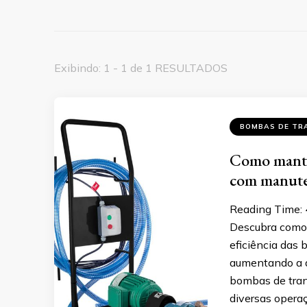
Exibindo: 1 - 1 de 1 RESULTADOS
BOMBAS DE TR
Como manter
com manute
Reading Time:
Descubra como 
eficiência das 
aumentando a d
bombas de tra
diversas operaç