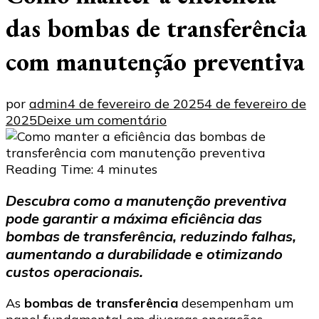
das bombas de transferência
com manutenção preventiva
por
admin
4 de fevereiro de 2025
4 de fevereiro de
em
2025
Deixe um comentário
Como
manter
a
Reading Time:
4
minutes
eficiência
Descubra como a manutenção preventiva
das
pode garantir a máxima eficiência das
bombas
de
bombas de transferência, reduzindo falhas,
transferência
aumentando a durabilidade e otimizando
com
custos operacionais.
manutenção
preventiva
As
bombas de transferência
desempenham um