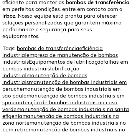
eficiente para manter as
bombas de transferência
em perfeitas condições, entre em contato com a
Irboz
. Nossa equipe está pronta para oferecer
soluções personalizadas que garantem máxima
performance e segurança para seus
equipamentos.
Tags:
bombas de transferência
eficiência
industrial
empresa de manutenção de bombas
industriais
Equipamentos de lubrificação
falhas em
bombas industriais
lubrificação
industrial
manutenção de bombas
industriais
manutenção de bombas industriais em
peruche
manutenção de bombas industriais em
são paulo
manutenção de bombas industriais em
sp
manutenção de bombas industriais na casa
verde
manutenção de bombas industriais na santa
efigenia
manutenção de bombas industriais na
zona norte
manutenção de bombas industriais no
bom retiro
manutenção de bombas industriais no