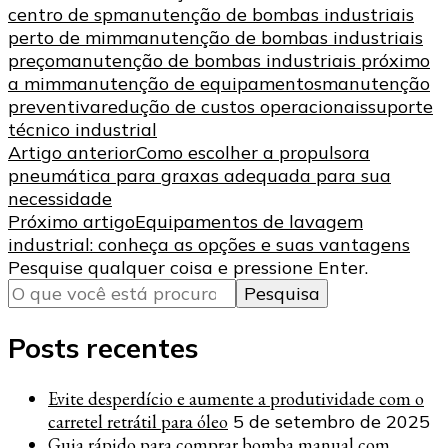
centro de sp
manutenção de bombas industriais
perto de mim
manutenção de bombas industriais
preço
manutenção de bombas industriais próximo
a mim
manutenção de equipamentos
manutenção
preventiva
redução de custos operacionais
suporte
técnico industrial
Navegação
Artigo anterior
Como escolher a propulsora
pneumática para graxas adequada para sua
de
necessidade
post
Próximo artigo
Equipamentos de lavagem
industrial: conheça as opções e suas vantagens
Procurando
Pesquise qualquer coisa e pressione Enter.
algo?
Posts recentes
Evite desperdício e aumente a produtividade com o
carretel retrátil para óleo
5 de setembro de 2025
Guia rápido para comprar bomba manual com