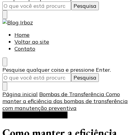
algo?
Blog Irboz
Blog de Lubrificação Industrial
Home
Voltar ao site
Contato
Procurando
Pesquise qualquer coisa e pressione Enter.
algo?
Página inicial
Bombas de Transferência
Como
manter a eficiência das bombas de transferência
com manutenção preventiva
Bombas de Transferência
Como manter a eficiência