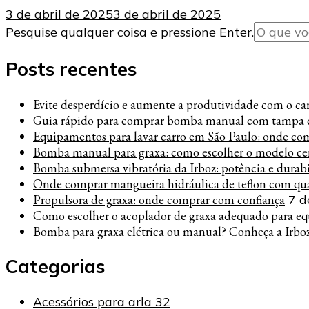
3 de abril de 2025
3 de abril de 2025
Procurando
Pesquise qualquer coisa e pressione Enter.
algo?
Posts recentes
Evite desperdício e aumente a produtividade com o carre
Guia rápido para comprar bomba manual com tampa c
Equipamentos para lavar carro em São Paulo: onde co
Bomba manual para graxa: como escolher o modelo cer
Bomba submersa vibratória da Irboz: potência e durab
Onde comprar mangueira hidráulica de teflon com qua
Propulsora de graxa: onde comprar com confiança
7 d
Como escolher o acoplador de graxa adequado para eq
Bomba para graxa elétrica ou manual? Conheça a Irbo
Categorias
Acessórios para arla 32