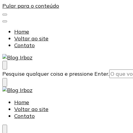
Pular para o conteúdo
Home
Voltar ao site
Contato
Blog Irboz
Blog de Lubrificação Industrial
Procurando
Pesquise qualquer coisa e pressione Enter.
algo?
Blog Irboz
Blog de Lubrificação Industrial
Home
Voltar ao site
Contato