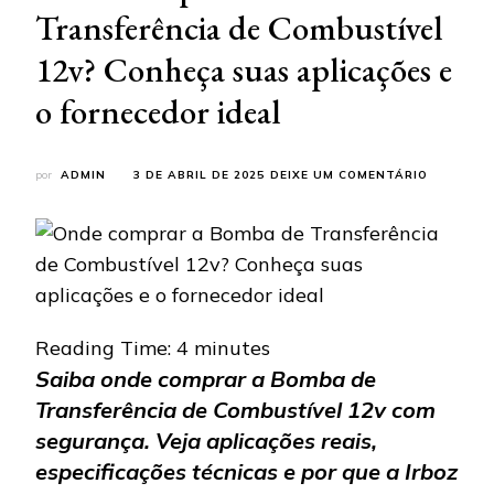
Transferência de Combustível
12v? Conheça suas aplicações e
o fornecedor ideal
EM
por
ADMIN
3 DE ABRIL DE 2025
DEIXE UM COMENTÁRIO
ONDE
COMPRAR
A
BOMBA
DE
TRANSFE
DE
COMBUST
Reading Time:
4
minutes
12V?
Saiba onde comprar a Bomba de
CONHEÇA
SUAS
Transferência de Combustível 12v com
APLICAÇ
E
segurança. Veja aplicações reais,
O
especificações técnicas e por que a Irboz
FORNECE
IDEAL