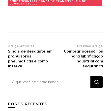
ONDE ENCONTRAR BOMBA DE TRANSFERÊNCIA DE
COMBUSTÍVEL 12V
Navegação
Artigo anterior
Próximo artigo
Sinais de desgaste em
Comprar acessórios
de
propulsoras
para lubrificação
post
pneumáticas e como
industrial com
intervir
segurança
Procurando
algo?
POSTS RECENTES