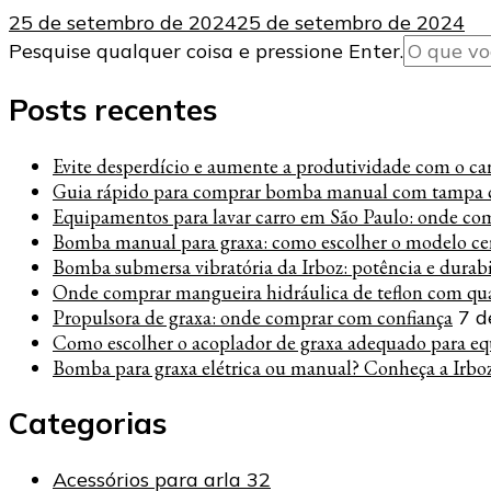
25 de setembro de 2024
25 de setembro de 2024
Procurando
Pesquise qualquer coisa e pressione Enter.
algo?
Posts recentes
Evite desperdício e aumente a produtividade com o carre
Guia rápido para comprar bomba manual com tampa c
Equipamentos para lavar carro em São Paulo: onde co
Bomba manual para graxa: como escolher o modelo cer
Bomba submersa vibratória da Irboz: potência e durab
Onde comprar mangueira hidráulica de teflon com qua
Propulsora de graxa: onde comprar com confiança
7 d
Como escolher o acoplador de graxa adequado para eq
Bomba para graxa elétrica ou manual? Conheça a Irbo
Categorias
Acessórios para arla 32