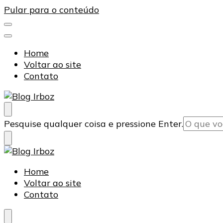
Pular para o conteúdo
Home
Voltar ao site
Contato
Blog Irboz
Blog de Lubrificação Industrial
Procurando
Pesquise qualquer coisa e pressione Enter.
algo?
Blog Irboz
Blog de Lubrificação Industrial
Home
Voltar ao site
Contato