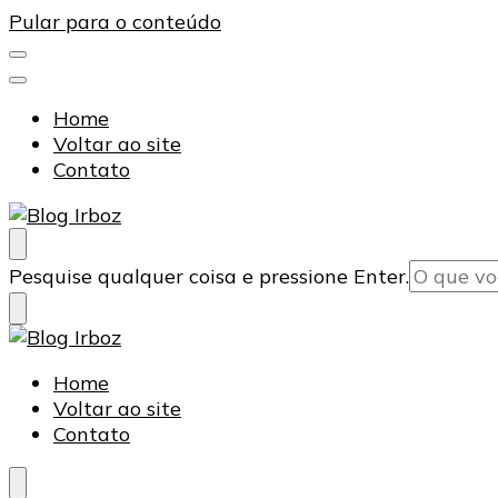
Pular para o conteúdo
Home
Voltar ao site
Contato
Blog Irboz
Blog de Lubrificação Industrial
Procurando
Pesquise qualquer coisa e pressione Enter.
algo?
Blog Irboz
Blog de Lubrificação Industrial
Home
Voltar ao site
Contato