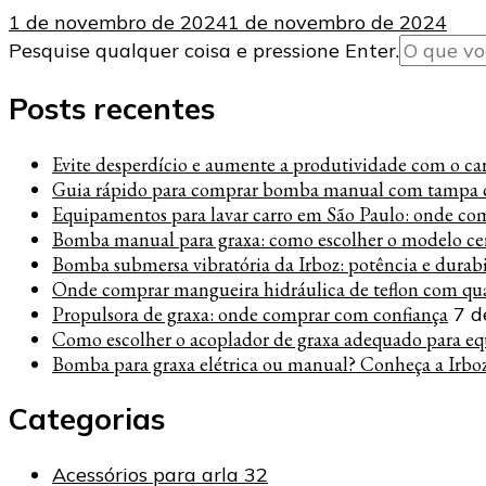
1 de novembro de 2024
1 de novembro de 2024
Procurando
Pesquise qualquer coisa e pressione Enter.
algo?
Posts recentes
Evite desperdício e aumente a produtividade com o carre
Guia rápido para comprar bomba manual com tampa c
Equipamentos para lavar carro em São Paulo: onde co
Bomba manual para graxa: como escolher o modelo cer
Bomba submersa vibratória da Irboz: potência e durab
Onde comprar mangueira hidráulica de teflon com qua
Propulsora de graxa: onde comprar com confiança
7 d
Como escolher o acoplador de graxa adequado para eq
Bomba para graxa elétrica ou manual? Conheça a Irbo
Categorias
Acessórios para arla 32