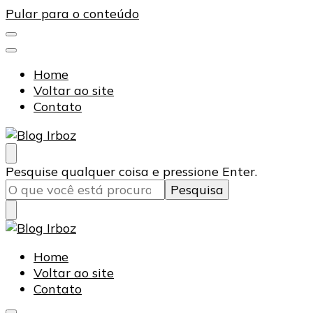
Pular para o conteúdo
Home
Voltar ao site
Contato
Blog Irboz
Blog de Lubrificação Industrial
Procurando
Pesquise qualquer coisa e pressione Enter.
algo?
Blog Irboz
Blog de Lubrificação Industrial
Home
Voltar ao site
Contato