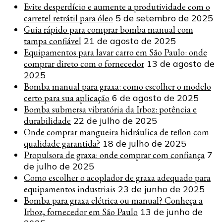
Evite desperdício e aumente a produtividade com o
carretel retrátil para óleo
5 de setembro de 2025
Guia rápido para comprar bomba manual com
tampa confiável
21 de agosto de 2025
Equipamentos para lavar carro em São Paulo: onde
comprar direto com o fornecedor
13 de agosto de
2025
Bomba manual para graxa: como escolher o modelo
certo para sua aplicação
6 de agosto de 2025
Bomba submersa vibratória da Irboz: potência e
durabilidade
22 de julho de 2025
Onde comprar mangueira hidráulica de teflon com
qualidade garantida?
18 de julho de 2025
Propulsora de graxa: onde comprar com confiança
7
de julho de 2025
Como escolher o acoplador de graxa adequado para
equipamentos industriais
23 de junho de 2025
Bomba para graxa elétrica ou manual? Conheça a
Irboz, fornecedor em São Paulo
13 de junho de