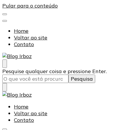
Pular para o conteúdo
Home
Voltar ao site
Contato
Blog Irboz
Blog de Lubrificação Industrial
Procurando
Pesquise qualquer coisa e pressione Enter.
algo?
Blog Irboz
Blog de Lubrificação Industrial
Home
Voltar ao site
Contato