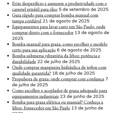
Evite desperdício e aumente a produtividade com o
carretel retrátil para óleo
5 de setembro de 2025
Guia rápido para comprar bomba manual com
tampa confiável
21 de agosto de 2025
Equipamentos para lavar carro em São Paulo: onde
comprar direto com o fornecedor
13 de agosto de
2025
Bomba manual para graxa: como escolher o modelo
certo para sua aplicação
6 de agosto de 2025
Bomba submersa vibratória da Irboz: potência e
durabilidade
22 de julho de 2025
Onde comprar mangueira hidráulica de teflon com
qualidade garantida?
18 de julho de 2025
Propulsora de graxa: onde comprar com confiança
7
de julho de 2025
Como escolher o acoplador de graxa adequado para
equipamentos industriais
23 de junho de 2025
Bomba para graxa elétrica ou manual? Conheça a
Irboz, fornecedor em São Paulo
13 de junho de