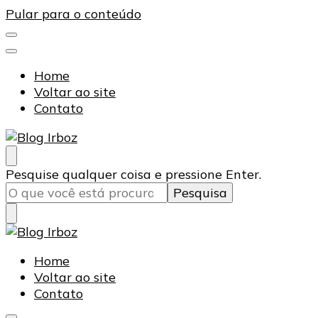
Pular para o conteúdo
Home
Voltar ao site
Contato
Blog Irboz
Blog de Lubrificação Industrial
Procurando
Pesquise qualquer coisa e pressione Enter.
algo?
Blog Irboz
Blog de Lubrificação Industrial
Home
Voltar ao site
Contato