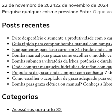
22 de novembro de 2024
22 de novembro de 2024
Procurando
Pesquise qualquer coisa e pressione Enter.
algo?
Posts recentes
Evite desperdício e aumente a produtividade com o carre
Guia rápido para comprar bomba manual com tampa c
Equipamentos para lavar carro em São Paulo: onde co
Bomba manual para graxa: como escolher o modelo cer
Bomba submersa vibratória da Irboz: potência e durab
Onde comprar mangueira hidráulica de teflon com qua
Propulsora de graxa: onde comprar com confiança
7 d
Como escolher o acoplador de graxa adequado para eq
Bomba para graxa elétrica ou manual? Conheça a Irbo
Categorias
Acessórios para arla 32