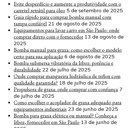
Evite desperdício e aumente a produtividade com o
carretel retrátil para óleo
5 de setembro de 2025
Guia rápido para comprar bomba manual com
tampa confiável
21 de agosto de 2025
Equipamentos para lavar carro em São Paulo: onde
comprar direto com o fornecedor
13 de agosto de
2025
Bomba manual para graxa: como escolher o modelo
certo para sua aplicação
6 de agosto de 2025
Bomba submersa vibratória da Irboz: potência e
durabilidade
22 de julho de 2025
Onde comprar mangueira hidráulica de teflon com
qualidade garantida?
18 de julho de 2025
Propulsora de graxa: onde comprar com confiança
7
de julho de 2025
Como escolher o acoplador de graxa adequado para
equipamentos industriais
23 de junho de 2025
Bomba para graxa elétrica ou manual? Conheça a
Irboz, fornecedor em São Paulo
13 de junho de