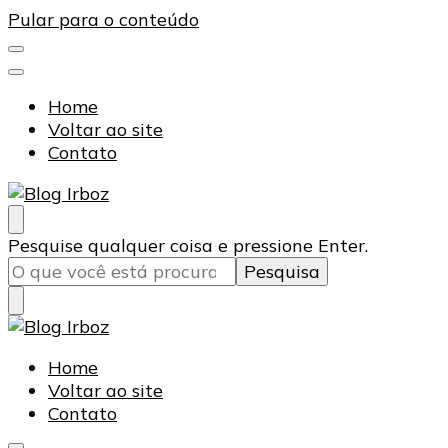
Pular para o conteúdo
Home
Voltar ao site
Contato
Blog Irboz
Blog de Lubrificação Industrial
Procurando
Pesquise qualquer coisa e pressione Enter.
algo?
Blog Irboz
Blog de Lubrificação Industrial
Home
Voltar ao site
Contato