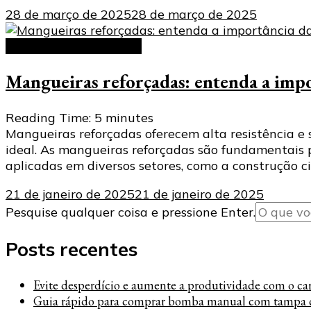
28 de março de 2025
28 de março de 2025
Mangueiras reforçadas
Mangueiras reforçadas: entenda a impor
Reading Time:
5
minutes
Mangueiras reforçadas oferecem alta resistência e 
ideal. As mangueiras reforçadas são fundamentais 
aplicadas em diversos setores, como a construção civ
21 de janeiro de 2025
21 de janeiro de 2025
Procurando
Pesquise qualquer coisa e pressione Enter.
algo?
Posts recentes
Evite desperdício e aumente a produtividade com o carre
Guia rápido para comprar bomba manual com tampa c