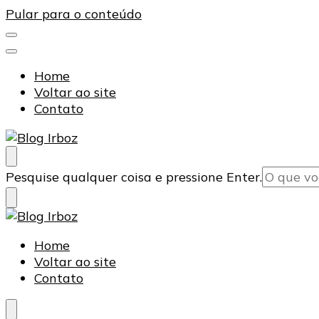
Pular para o conteúdo
Home
Voltar ao site
Contato
Blog Irboz
Blog de Lubrificação Industrial
Procurando
Pesquise qualquer coisa e pressione Enter.
algo?
Blog Irboz
Blog de Lubrificação Industrial
Home
Voltar ao site
Contato