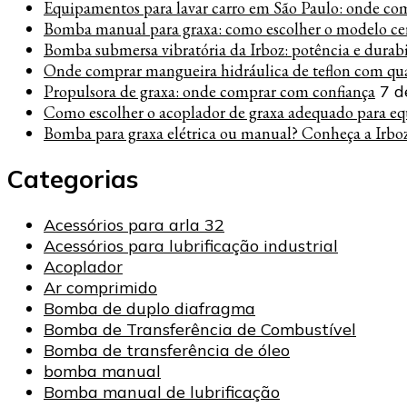
Equipamentos para lavar carro em São Paulo: onde co
Bomba manual para graxa: como escolher o modelo cer
Bomba submersa vibratória da Irboz: potência e durab
Onde comprar mangueira hidráulica de teflon com qua
Propulsora de graxa: onde comprar com confiança
7 d
Como escolher o acoplador de graxa adequado para eq
Bomba para graxa elétrica ou manual? Conheça a Irbo
Categorias
Acessórios para arla 32
Acessórios para lubrificação industrial
Acoplador
Ar comprimido
Bomba de duplo diafragma
Bomba de Transferência de Combustível
Bomba de transferência de óleo
bomba manual
Bomba manual de lubrificação