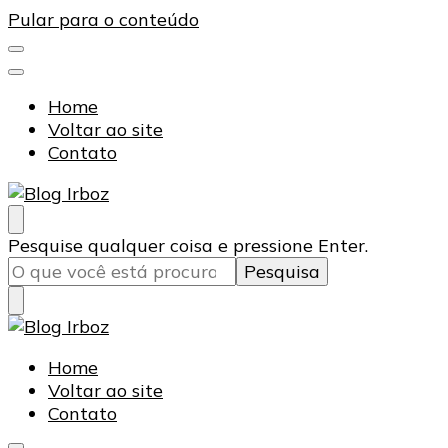
Pular para o conteúdo
Home
Voltar ao site
Contato
Blog Irboz
Blog de Lubrificação Industrial
Procurando
Pesquise qualquer coisa e pressione Enter.
algo?
Blog Irboz
Blog de Lubrificação Industrial
Home
Voltar ao site
Contato