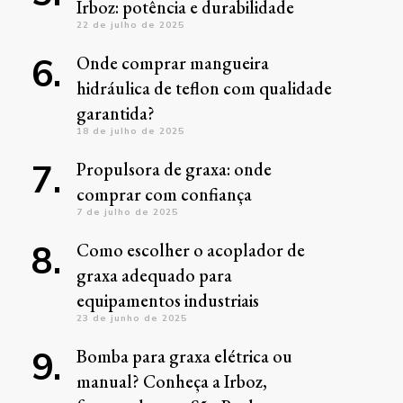
Irboz: potência e durabilidade
22 de julho de 2025
Onde comprar mangueira
hidráulica de teflon com qualidade
garantida?
18 de julho de 2025
Propulsora de graxa: onde
comprar com confiança
7 de julho de 2025
Como escolher o acoplador de
graxa adequado para
equipamentos industriais
23 de junho de 2025
Bomba para graxa elétrica ou
manual? Conheça a Irboz,