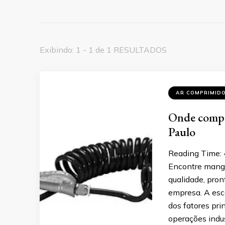
Exibindo: 1 - 1 de 1 RESULTADOS
AR COMPRIMID
Onde compr
Paulo
Reading Time:
Encontre mangu
qualidade, pron
empresa. A esc
dos fatores pri
operações indust