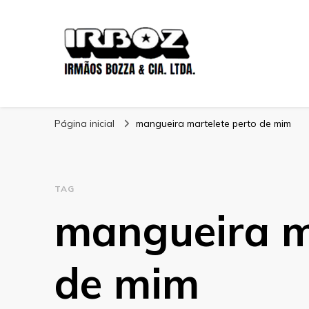
Blog Irboz
Blog de Lubrificação Industrial
Página inicial
mangueira martelete perto de mim
TAG
mangueira m
de mim