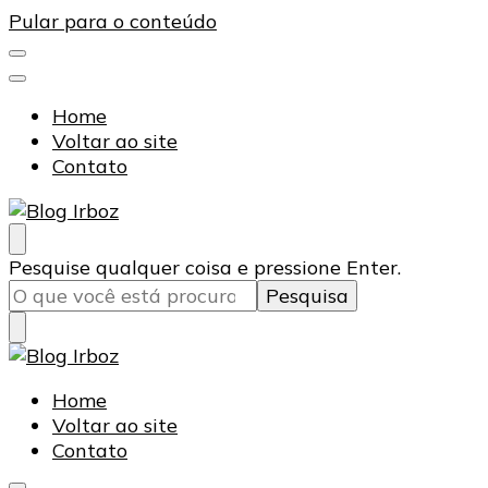
Pular para o conteúdo
Home
Voltar ao site
Contato
Blog Irboz
Blog de Lubrificação Industrial
Procurando
Pesquise qualquer coisa e pressione Enter.
algo?
Blog Irboz
Blog de Lubrificação Industrial
Home
Voltar ao site
Contato