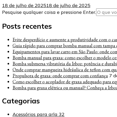
18 de julho de 2025
18 de julho de 2025
Procurando
Pesquise qualquer coisa e pressione Enter.
algo?
Posts recentes
Evite desperdício e aumente a produtividade com o carre
Guia rápido para comprar bomba manual com tampa c
Equipamentos para lavar carro em São Paulo: onde co
Bomba manual para graxa: como escolher o modelo cer
Bomba submersa vibratória da Irboz: potência e durab
Onde comprar mangueira hidráulica de teflon com qua
Propulsora de graxa: onde comprar com confiança
7 d
Como escolher o acoplador de graxa adequado para eq
Bomba para graxa elétrica ou manual? Conheça a Irbo
Categorias
Acessórios para arla 32