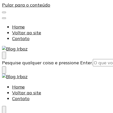
Pular para o conteúdo
Home
Voltar ao site
Contato
Blog Irboz
Blog de Lubrificação Industrial
Procurando
Pesquise qualquer coisa e pressione Enter.
algo?
Blog Irboz
Blog de Lubrificação Industrial
Home
Voltar ao site
Contato