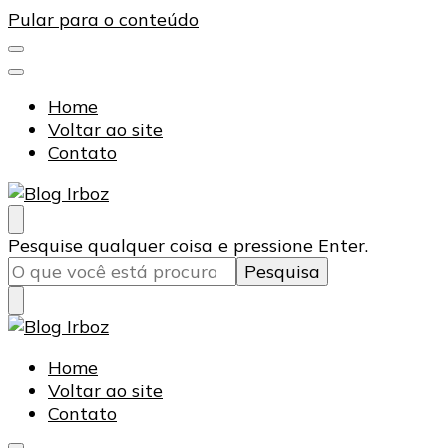
Pular para o conteúdo
Home
Voltar ao site
Contato
Blog Irboz
Blog de Lubrificação Industrial
Procurando
Pesquise qualquer coisa e pressione Enter.
algo?
Blog Irboz
Blog de Lubrificação Industrial
Home
Voltar ao site
Contato