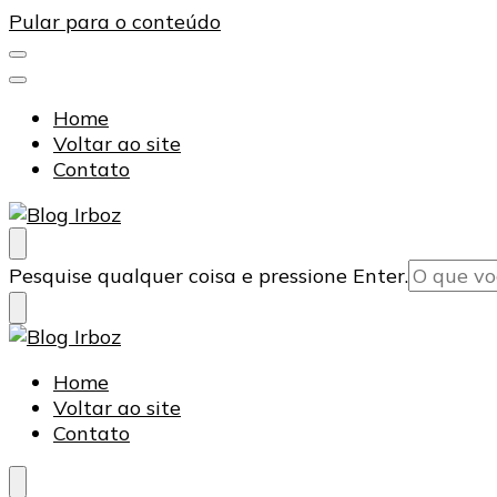
Pular para o conteúdo
Home
Voltar ao site
Contato
Blog Irboz
Blog de Lubrificação Industrial
Procurando
Pesquise qualquer coisa e pressione Enter.
algo?
Blog Irboz
Blog de Lubrificação Industrial
Home
Voltar ao site
Contato