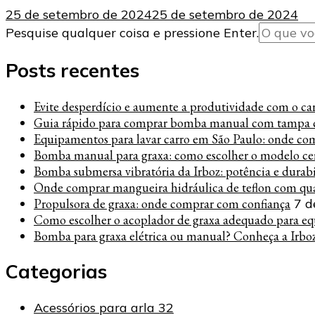
25 de setembro de 2024
25 de setembro de 2024
Procurando
Pesquise qualquer coisa e pressione Enter.
algo?
Posts recentes
Evite desperdício e aumente a produtividade com o carre
Guia rápido para comprar bomba manual com tampa c
Equipamentos para lavar carro em São Paulo: onde co
Bomba manual para graxa: como escolher o modelo cer
Bomba submersa vibratória da Irboz: potência e durab
Onde comprar mangueira hidráulica de teflon com qua
Propulsora de graxa: onde comprar com confiança
7 d
Como escolher o acoplador de graxa adequado para eq
Bomba para graxa elétrica ou manual? Conheça a Irbo
Categorias
Acessórios para arla 32