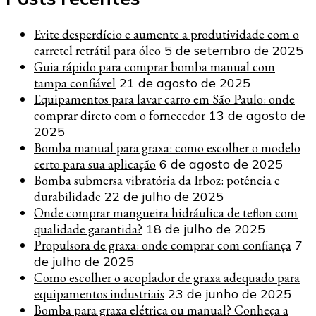
Evite desperdício e aumente a produtividade com o
carretel retrátil para óleo
5 de setembro de 2025
Guia rápido para comprar bomba manual com
tampa confiável
21 de agosto de 2025
Equipamentos para lavar carro em São Paulo: onde
comprar direto com o fornecedor
13 de agosto de
2025
Bomba manual para graxa: como escolher o modelo
certo para sua aplicação
6 de agosto de 2025
Bomba submersa vibratória da Irboz: potência e
durabilidade
22 de julho de 2025
Onde comprar mangueira hidráulica de teflon com
qualidade garantida?
18 de julho de 2025
Propulsora de graxa: onde comprar com confiança
7
de julho de 2025
Como escolher o acoplador de graxa adequado para
equipamentos industriais
23 de junho de 2025
Bomba para graxa elétrica ou manual? Conheça a