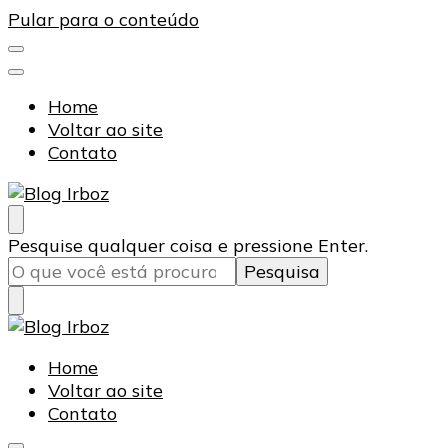
Pular para o conteúdo
Home
Voltar ao site
Contato
Blog Irboz
Blog de Lubrificação Industrial
Procurando
Pesquise qualquer coisa e pressione Enter.
algo?
Blog Irboz
Blog de Lubrificação Industrial
Home
Voltar ao site
Contato