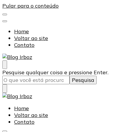
Pular para o conteúdo
Home
Voltar ao site
Contato
Blog Irboz
Blog de Lubrificação Industrial
Procurando
Pesquise qualquer coisa e pressione Enter.
algo?
Blog Irboz
Blog de Lubrificação Industrial
Home
Voltar ao site
Contato