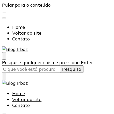
Pular para o conteúdo
Home
Voltar ao site
Contato
Blog Irboz
Blog de Lubrificação Industrial
Procurando
Pesquise qualquer coisa e pressione Enter.
algo?
Blog Irboz
Blog de Lubrificação Industrial
Home
Voltar ao site
Contato