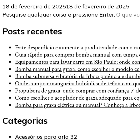
18 de fevereiro de 2025
18 de fevereiro de 2025
Procurando
Pesquise qualquer coisa e pressione Enter.
algo?
Posts recentes
Evite desperdício e aumente a produtividade com o carre
Guia rápido para comprar bomba manual com tampa c
Equipamentos para lavar carro em São Paulo: onde co
Bomba manual para graxa: como escolher o modelo cer
Bomba submersa vibratória da Irboz: potência e durab
Onde comprar mangueira hidráulica de teflon com qua
Propulsora de graxa: onde comprar com confiança
7 d
Como escolher o acoplador de graxa adequado para eq
Bomba para graxa elétrica ou manual? Conheça a Irbo
Categorias
Acessórios para arla 32