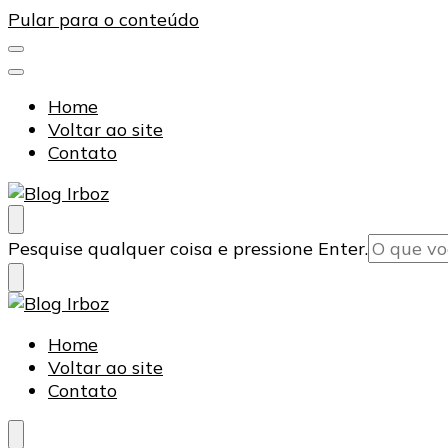
Pular para o conteúdo
Home
Voltar ao site
Contato
Blog Irboz
Blog de Lubrificação Industrial
Procurando
Pesquise qualquer coisa e pressione Enter.
algo?
Blog Irboz
Blog de Lubrificação Industrial
Home
Voltar ao site
Contato