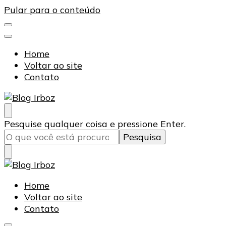
Pular para o conteúdo
Home
Voltar ao site
Contato
Blog Irboz
Blog de Lubrificação Industrial
Procurando
Pesquise qualquer coisa e pressione Enter.
algo?
Blog Irboz
Blog de Lubrificação Industrial
Home
Voltar ao site
Contato