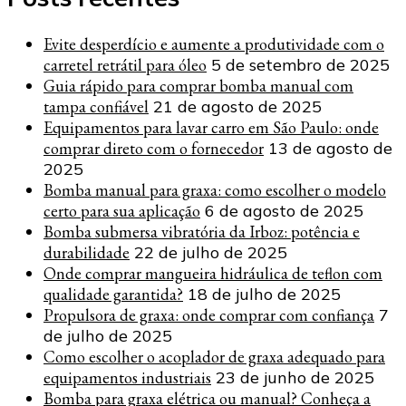
Evite desperdício e aumente a produtividade com o
carretel retrátil para óleo
5 de setembro de 2025
Guia rápido para comprar bomba manual com
tampa confiável
21 de agosto de 2025
Equipamentos para lavar carro em São Paulo: onde
comprar direto com o fornecedor
13 de agosto de
2025
Bomba manual para graxa: como escolher o modelo
certo para sua aplicação
6 de agosto de 2025
Bomba submersa vibratória da Irboz: potência e
durabilidade
22 de julho de 2025
Onde comprar mangueira hidráulica de teflon com
qualidade garantida?
18 de julho de 2025
Propulsora de graxa: onde comprar com confiança
7
de julho de 2025
Como escolher o acoplador de graxa adequado para
equipamentos industriais
23 de junho de 2025
Bomba para graxa elétrica ou manual? Conheça a