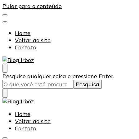
Pular para o conteúdo
Home
Voltar ao site
Contato
Blog Irboz
Blog de Lubrificação Industrial
Procurando
Pesquise qualquer coisa e pressione Enter.
algo?
Blog Irboz
Blog de Lubrificação Industrial
Home
Voltar ao site
Contato