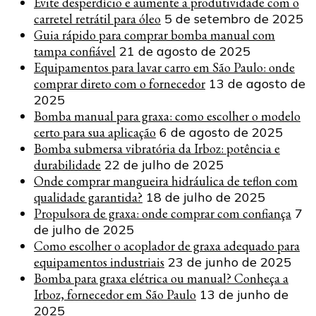
Evite desperdício e aumente a produtividade com o
carretel retrátil para óleo
5 de setembro de 2025
Guia rápido para comprar bomba manual com
tampa confiável
21 de agosto de 2025
Equipamentos para lavar carro em São Paulo: onde
comprar direto com o fornecedor
13 de agosto de
2025
Bomba manual para graxa: como escolher o modelo
certo para sua aplicação
6 de agosto de 2025
Bomba submersa vibratória da Irboz: potência e
durabilidade
22 de julho de 2025
Onde comprar mangueira hidráulica de teflon com
qualidade garantida?
18 de julho de 2025
Propulsora de graxa: onde comprar com confiança
7
de julho de 2025
Como escolher o acoplador de graxa adequado para
equipamentos industriais
23 de junho de 2025
Bomba para graxa elétrica ou manual? Conheça a
Irboz, fornecedor em São Paulo
13 de junho de
2025