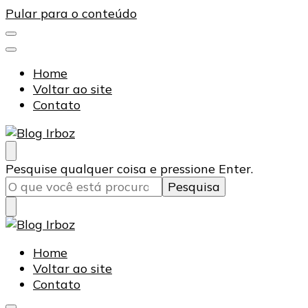
Pular para o conteúdo
Home
Voltar ao site
Contato
Blog Irboz
Blog de Lubrificação Industrial
Procurando
Pesquise qualquer coisa e pressione Enter.
algo?
Blog Irboz
Blog de Lubrificação Industrial
Home
Voltar ao site
Contato