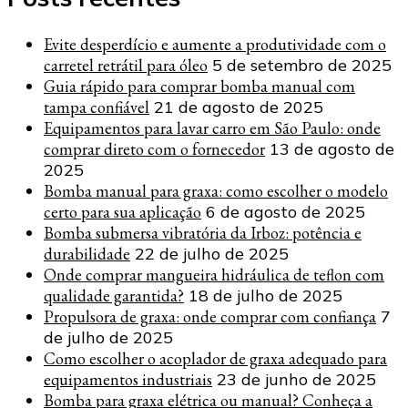
Evite desperdício e aumente a produtividade com o
carretel retrátil para óleo
5 de setembro de 2025
Guia rápido para comprar bomba manual com
tampa confiável
21 de agosto de 2025
Equipamentos para lavar carro em São Paulo: onde
comprar direto com o fornecedor
13 de agosto de
2025
Bomba manual para graxa: como escolher o modelo
certo para sua aplicação
6 de agosto de 2025
Bomba submersa vibratória da Irboz: potência e
durabilidade
22 de julho de 2025
Onde comprar mangueira hidráulica de teflon com
qualidade garantida?
18 de julho de 2025
Propulsora de graxa: onde comprar com confiança
7
de julho de 2025
Como escolher o acoplador de graxa adequado para
equipamentos industriais
23 de junho de 2025
Bomba para graxa elétrica ou manual? Conheça a