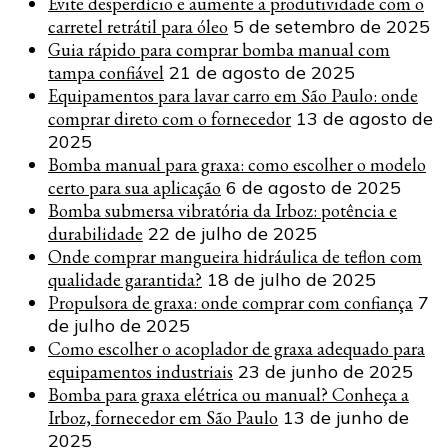
Evite desperdício e aumente a produtividade com o
carretel retrátil para óleo
5 de setembro de 2025
Guia rápido para comprar bomba manual com
tampa confiável
21 de agosto de 2025
Equipamentos para lavar carro em São Paulo: onde
comprar direto com o fornecedor
13 de agosto de
2025
Bomba manual para graxa: como escolher o modelo
certo para sua aplicação
6 de agosto de 2025
Bomba submersa vibratória da Irboz: potência e
durabilidade
22 de julho de 2025
Onde comprar mangueira hidráulica de teflon com
qualidade garantida?
18 de julho de 2025
Propulsora de graxa: onde comprar com confiança
7
de julho de 2025
Como escolher o acoplador de graxa adequado para
equipamentos industriais
23 de junho de 2025
Bomba para graxa elétrica ou manual? Conheça a
Irboz, fornecedor em São Paulo
13 de junho de
2025