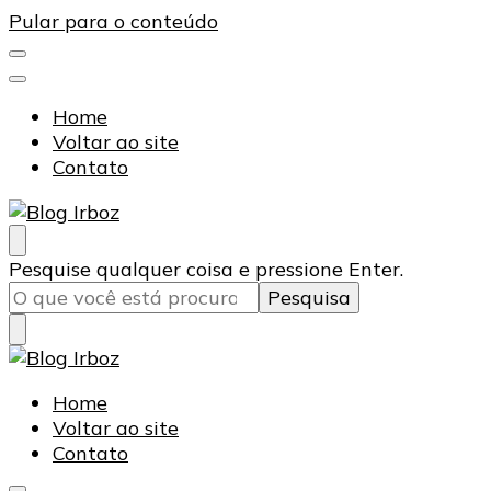
Pular para o conteúdo
Home
Voltar ao site
Contato
Blog Irboz
Blog de Lubrificação Industrial
Procurando
Pesquise qualquer coisa e pressione Enter.
algo?
Blog Irboz
Blog de Lubrificação Industrial
Home
Voltar ao site
Contato