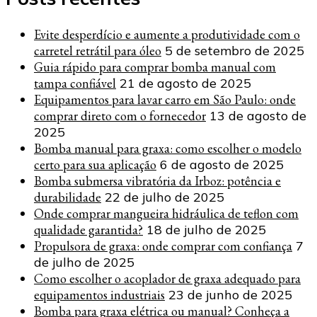
Evite desperdício e aumente a produtividade com o
carretel retrátil para óleo
5 de setembro de 2025
Guia rápido para comprar bomba manual com
tampa confiável
21 de agosto de 2025
Equipamentos para lavar carro em São Paulo: onde
comprar direto com o fornecedor
13 de agosto de
2025
Bomba manual para graxa: como escolher o modelo
certo para sua aplicação
6 de agosto de 2025
Bomba submersa vibratória da Irboz: potência e
durabilidade
22 de julho de 2025
Onde comprar mangueira hidráulica de teflon com
qualidade garantida?
18 de julho de 2025
Propulsora de graxa: onde comprar com confiança
7
de julho de 2025
Como escolher o acoplador de graxa adequado para
equipamentos industriais
23 de junho de 2025
Bomba para graxa elétrica ou manual? Conheça a