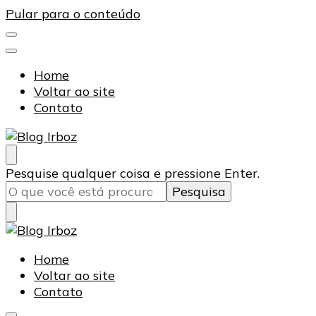
Pular para o conteúdo
Home
Voltar ao site
Contato
Blog Irboz
Blog de Lubrificação Industrial
Procurando
Pesquise qualquer coisa e pressione Enter.
algo?
Blog Irboz
Blog de Lubrificação Industrial
Home
Voltar ao site
Contato