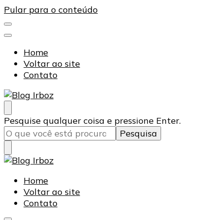
Pular para o conteúdo
Home
Voltar ao site
Contato
Blog Irboz
Blog de Lubrificação Industrial
Procurando
Pesquise qualquer coisa e pressione Enter.
algo?
Blog Irboz
Blog de Lubrificação Industrial
Home
Voltar ao site
Contato