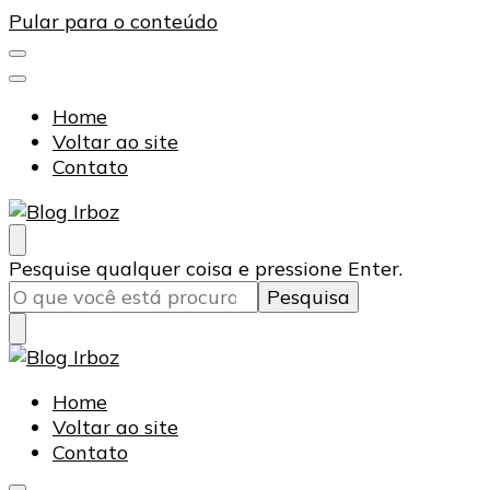
Pular para o conteúdo
Home
Voltar ao site
Contato
Blog Irboz
Blog de Lubrificação Industrial
Procurando
Pesquise qualquer coisa e pressione Enter.
algo?
Blog Irboz
Blog de Lubrificação Industrial
Home
Voltar ao site
Contato