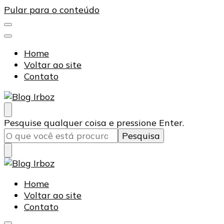
Pular para o conteúdo
Home
Voltar ao site
Contato
Blog Irboz
Blog de Lubrificação Industrial
Procurando
Pesquise qualquer coisa e pressione Enter.
algo?
Blog Irboz
Blog de Lubrificação Industrial
Home
Voltar ao site
Contato