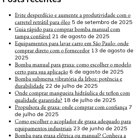
Evite desperdício e aumente a produtividade com o
carretel retrátil para óleo
5 de setembro de 2025
Guia rápido para comprar bomba manual com
tampa confiável
21 de agosto de 2025
Equipamentos para lavar carro em São Paulo: onde
comprar direto com o fornecedor
13 de agosto de
2025
Bomba manual para graxa: como escolher o modelo
certo para sua aplicação
6 de agosto de 2025
Bomba submersa vibratória da Irboz: potência e
durabilidade
22 de julho de 2025
Onde comprar mangueira hidráulica de teflon com
qualidade garantida?
18 de julho de 2025
Propulsora de graxa: onde comprar com confiança
7
de julho de 2025
Como escolher o acoplador de graxa adequado para
equipamentos industriais
23 de junho de 2025
Bomba para graxa elétrica ou manual? Conheça a