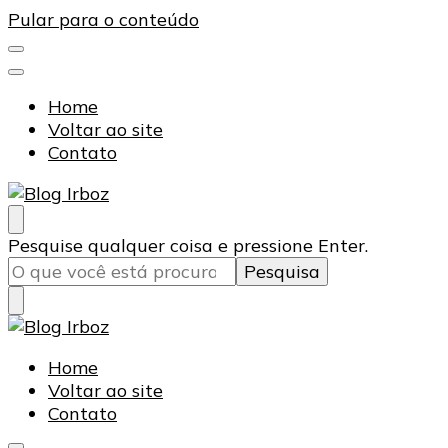
Pular para o conteúdo
Home
Voltar ao site
Contato
Blog Irboz
Blog de Lubrificação Industrial
Procurando
Pesquise qualquer coisa e pressione Enter.
algo?
Blog Irboz
Blog de Lubrificação Industrial
Home
Voltar ao site
Contato