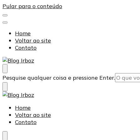
Pular para o conteúdo
Home
Voltar ao site
Contato
Blog Irboz
Blog de Lubrificação Industrial
Procurando
Pesquise qualquer coisa e pressione Enter.
algo?
Blog de Lubrificação Industrial
Home
Voltar ao site
Blog Irboz
Contato