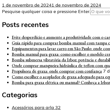
1 de novembro de 2024
1 de novembro de 2024
Procurando
Pesquise qualquer coisa e pressione Enter.
algo?
Posts recentes
Evite desperdício e aumente a produtividade com o carre
Guia rápido para comprar bomba manual com tampa c
Equipamentos para lavar carro em São Paulo: onde co
Bomba manual para graxa: como escolher o modelo cert
Bomba submersa vibratória da Irboz: potência e durabi
Onde comprar mangueira hidráulica de teflon com qua
Propulsora de graxa: onde comprar com confiança
7 d
Como escolher o acoplador de graxa adequado para eq
Bomba para graxa elétrica ou manual? Conheça a Irboz
Categorias
Acessórios para arla 32