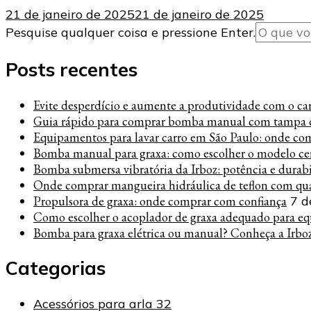
21 de janeiro de 2025
21 de janeiro de 2025
Procurando
Pesquise qualquer coisa e pressione Enter.
algo?
Posts recentes
Evite desperdício e aumente a produtividade com o carre
Guia rápido para comprar bomba manual com tampa c
Equipamentos para lavar carro em São Paulo: onde co
Bomba manual para graxa: como escolher o modelo cer
Bomba submersa vibratória da Irboz: potência e durab
Onde comprar mangueira hidráulica de teflon com qua
Propulsora de graxa: onde comprar com confiança
7 d
Como escolher o acoplador de graxa adequado para eq
Bomba para graxa elétrica ou manual? Conheça a Irbo
Categorias
Acessórios para arla 32