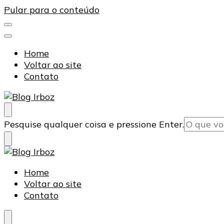
Pular para o conteúdo
Home
Voltar ao site
Contato
Blog Irboz
Blog de Lubrificação Industrial
Procurando
Pesquise qualquer coisa e pressione Enter.
algo?
Blog Irboz
Blog de Lubrificação Industrial
Home
Voltar ao site
Contato