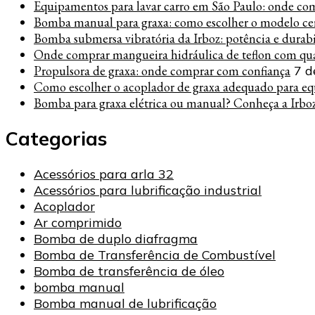
Equipamentos para lavar carro em São Paulo: onde co
Bomba manual para graxa: como escolher o modelo cer
Bomba submersa vibratória da Irboz: potência e durab
Onde comprar mangueira hidráulica de teflon com qua
Propulsora de graxa: onde comprar com confiança
7 d
Como escolher o acoplador de graxa adequado para eq
Bomba para graxa elétrica ou manual? Conheça a Irbo
Categorias
Acessórios para arla 32
Acessórios para lubrificação industrial
Acoplador
Ar comprimido
Bomba de duplo diafragma
Bomba de Transferência de Combustível
Bomba de transferência de óleo
bomba manual
Bomba manual de lubrificação