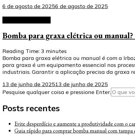
6 de agosto de 2025
6 de agosto de 2025
Bomba para graxa
Bomba para graxa elétrica ou manual?
Reading Time:
3
minutes
Bomba para graxa elétrica ou manual é com a Irboz
para graxa é um equipamento essencial nos proces
industriais. Garantir a aplicação precisa da graxa 
13 de junho de 2025
13 de junho de 2025
Procurando
Pesquise qualquer coisa e pressione Enter.
algo?
Posts recentes
Evite desperdício e aumente a produtividade com o carre
Guia rápido para comprar bomba manual com tampa c