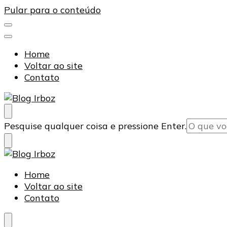
Pular para o conteúdo
Home
Voltar ao site
Contato
Blog Irboz
Blog de Lubrificação Industrial
Procurando
Pesquise qualquer coisa e pressione Enter.
algo?
Blog Irboz
Blog de Lubrificação Industrial
Home
Voltar ao site
Contato