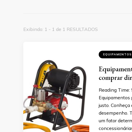
Exibindo: 1 - 1 de 1 RESULTADOS
EQUIPAMENTOS
Equipamento
comprar dir
Reading Time:
Equipamentos p
justo. Conheça 
desempenho. Te
um fator deter
concessionárias