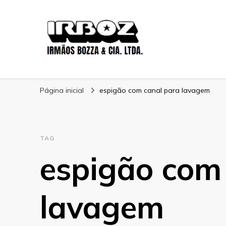
Blog Irboz
Blog de Lubrificação Industrial
Página inicial
espigão com canal para lavagem
TAG
espigão com
lavagem