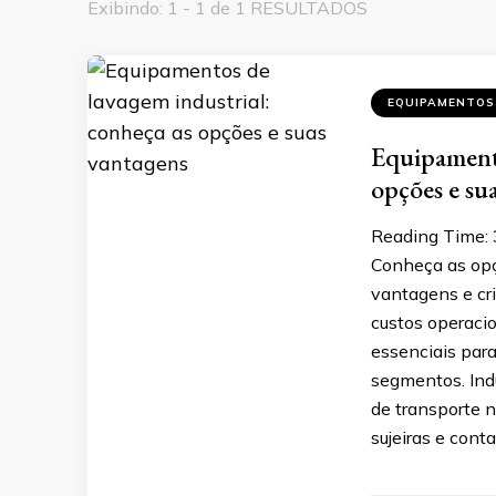
Exibindo: 1 - 1 de 1 RESULTADOS
EQUIPAMENTOS
Equipamento
opções e su
Reading Time:
Conheça as opç
vantagens e cri
custos operaci
essenciais par
segmentos. Indú
de transporte 
sujeiras e con