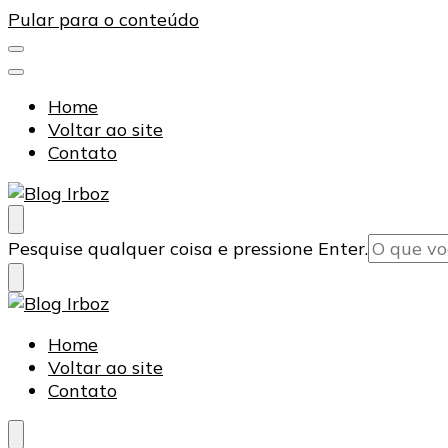
Pular para o conteúdo
Home
Voltar ao site
Contato
Blog Irboz
Blog de Lubrificação Industrial
Procurando
Pesquise qualquer coisa e pressione Enter.
algo?
Blog Irboz
Blog de Lubrificação Industrial
Home
Voltar ao site
Contato