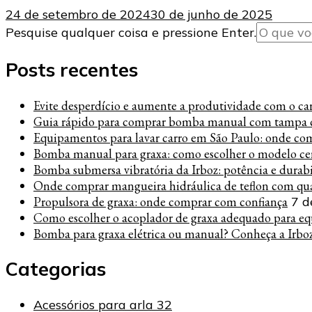
24 de setembro de 2024
30 de junho de 2025
Procurando
Pesquise qualquer coisa e pressione Enter.
algo?
Posts recentes
Evite desperdício e aumente a produtividade com o carre
Guia rápido para comprar bomba manual com tampa c
Equipamentos para lavar carro em São Paulo: onde co
Bomba manual para graxa: como escolher o modelo cer
Bomba submersa vibratória da Irboz: potência e durab
Onde comprar mangueira hidráulica de teflon com qua
Propulsora de graxa: onde comprar com confiança
7 d
Como escolher o acoplador de graxa adequado para eq
Bomba para graxa elétrica ou manual? Conheça a Irbo
Categorias
Acessórios para arla 32