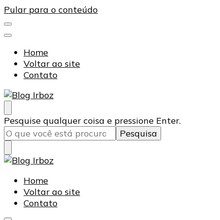
Pular para o conteúdo
Home
Voltar ao site
Contato
Blog Irboz
Blog de Lubrificação Industrial
Procurando
Pesquise qualquer coisa e pressione Enter.
algo?
Blog Irboz
Blog de Lubrificação Industrial
Home
Voltar ao site
Contato