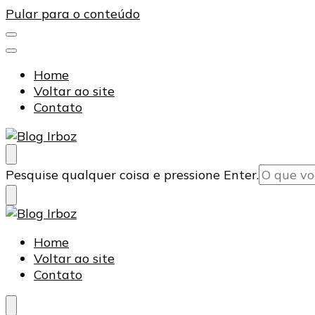
Pular para o conteúdo
Home
Voltar ao site
Contato
Blog Irboz
Blog de Lubrificação Industrial
Procurando
Pesquise qualquer coisa e pressione Enter.
algo?
Blog Irboz
Blog de Lubrificação Industrial
Home
Voltar ao site
Contato