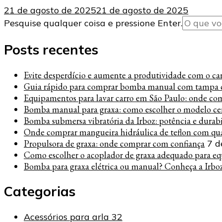
21 de agosto de 2025
21 de agosto de 2025
Procurando
Pesquise qualquer coisa e pressione Enter.
algo?
Posts recentes
Evite desperdício e aumente a produtividade com o carre
Guia rápido para comprar bomba manual com tampa c
Equipamentos para lavar carro em São Paulo: onde co
Bomba manual para graxa: como escolher o modelo cer
Bomba submersa vibratória da Irboz: potência e durab
Onde comprar mangueira hidráulica de teflon com qua
Propulsora de graxa: onde comprar com confiança
7 d
Como escolher o acoplador de graxa adequado para eq
Bomba para graxa elétrica ou manual? Conheça a Irbo
Categorias
Acessórios para arla 32