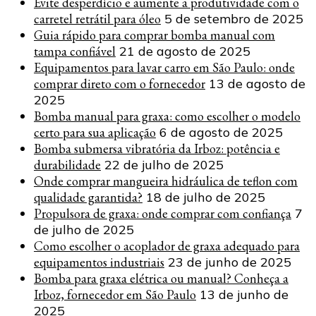
Evite desperdício e aumente a produtividade com o
carretel retrátil para óleo
5 de setembro de 2025
Guia rápido para comprar bomba manual com
tampa confiável
21 de agosto de 2025
Equipamentos para lavar carro em São Paulo: onde
comprar direto com o fornecedor
13 de agosto de
2025
Bomba manual para graxa: como escolher o modelo
certo para sua aplicação
6 de agosto de 2025
Bomba submersa vibratória da Irboz: potência e
durabilidade
22 de julho de 2025
Onde comprar mangueira hidráulica de teflon com
qualidade garantida?
18 de julho de 2025
Propulsora de graxa: onde comprar com confiança
7
de julho de 2025
Como escolher o acoplador de graxa adequado para
equipamentos industriais
23 de junho de 2025
Bomba para graxa elétrica ou manual? Conheça a
Irboz, fornecedor em São Paulo
13 de junho de
2025