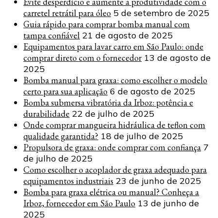
Evite desperdício e aumente a produtividade com o
carretel retrátil para óleo
5 de setembro de 2025
Guia rápido para comprar bomba manual com
tampa confiável
21 de agosto de 2025
Equipamentos para lavar carro em São Paulo: onde
comprar direto com o fornecedor
13 de agosto de
2025
Bomba manual para graxa: como escolher o modelo
certo para sua aplicação
6 de agosto de 2025
Bomba submersa vibratória da Irboz: potência e
durabilidade
22 de julho de 2025
Onde comprar mangueira hidráulica de teflon com
qualidade garantida?
18 de julho de 2025
Propulsora de graxa: onde comprar com confiança
7
de julho de 2025
Como escolher o acoplador de graxa adequado para
equipamentos industriais
23 de junho de 2025
Bomba para graxa elétrica ou manual? Conheça a
Irboz, fornecedor em São Paulo
13 de junho de
2025