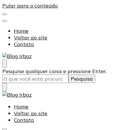
Pular para o conteúdo
Home
Voltar ao site
Contato
Blog Irboz
Blog de Lubrificação Industrial
Procurando
Pesquise qualquer coisa e pressione Enter.
algo?
Blog Irboz
Blog de Lubrificação Industrial
Home
Voltar ao site
Contato